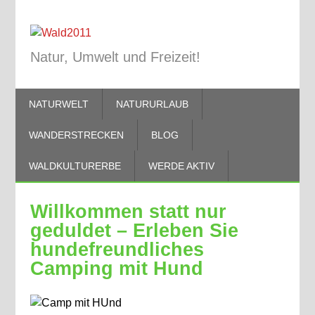
Natur, Umwelt und Freizeit!
NATURWELT
NATURURLAUB
WANDERSTRECKEN
BLOG
WALDKULTURERBE
WERDE AKTIV
Willkommen statt nur
geduldet – Erleben Sie
hundefreundliches
Camping mit Hund