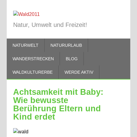
Natur, Umwelt und Freizeit!
NATURWELT
NATURURLAUB
WANDERSTRECKEN
BLOG
WALDKULTURERBE
WERDE AKTIV
Achtsamkeit mit Baby:
Wie bewusste
Berührung Eltern und
Kind erdet