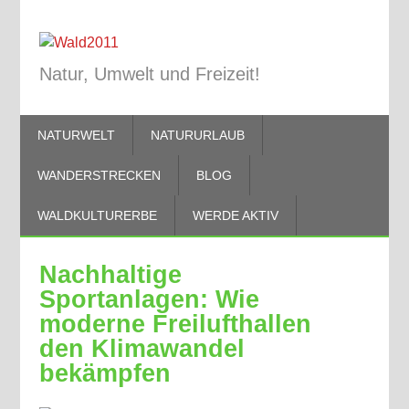
Natur, Umwelt und Freizeit!
NATURWELT
NATURURLAUB
WANDERSTRECKEN
BLOG
WALDKULTURERBE
WERDE AKTIV
Nachhaltige
Sportanlagen: Wie
moderne Freilufthallen
den Klimawandel
bekämpfen