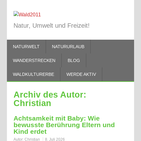
Natur, Umwelt und Freizeit!
NATURWELT
NATURURLAUB
WANDERSTRECKEN
BLOG
WALDKULTURERBE
WERDE AKTIV
Archiv des Autor:
Christian
Achtsamkeit mit Baby: Wie
bewusste Berührung Eltern und
Kind erdet
Autor:
Christian
8. Juli 2026