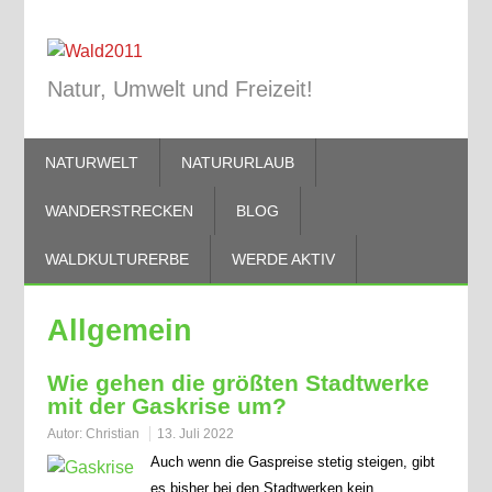
Natur, Umwelt und Freizeit!
NATURWELT
NATURURLAUB
WANDERSTRECKEN
BLOG
WALDKULTURERBE
WERDE AKTIV
Allgemein
Wie gehen die größten Stadtwerke
mit der Gaskrise um?
Autor:
Christian
13. Juli 2022
Auch wenn die Gaspreise stetig steigen, gibt
es bisher bei den Stadtwerken kein