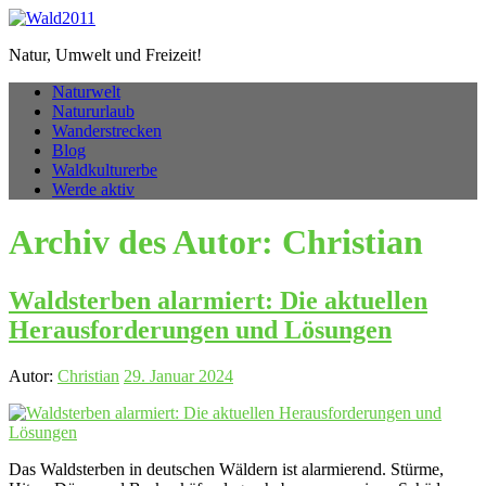
Natur, Umwelt und Freizeit!
Naturwelt
Natururlaub
Wanderstrecken
Blog
Waldkulturerbe
Werde aktiv
Archiv des Autor:
Christian
Waldsterben alarmiert: Die aktuellen
Herausforderungen und Lösungen
Autor:
Christian
29. Januar 2024
Das Waldsterben in deutschen Wäldern ist alarmierend. Stürme,