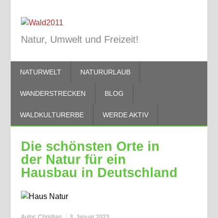
Natur, Umwelt und Freizeit!
NATURWELT
NATURURLAUB
WANDERSTRECKEN
BLOG
WALDKULTURERBE
WERDE AKTIV
Die schönsten Orte in
der Natur für ein
Hausbau in Deutschland
Autor:
Christian
3. Januar 2023