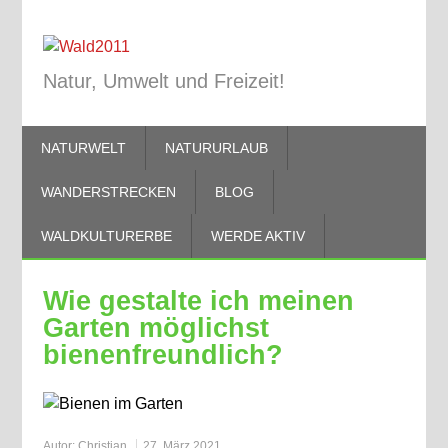
Natur, Umwelt und Freizeit!
NATURWELT
NATURURLAUB
WANDERSTRECKEN
BLOG
WALDKULTURERBE
WERDE AKTIV
Wie gestalte ich meinen
Garten möglichst
bienenfreundlich?
Autor:
Christian
27. März 2021